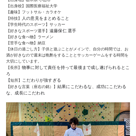
【出身校】国際医療福祉大学
【趣味】フットサル・カラオケ
人の意見をまとめること
【特技】
【学生時代のスポーツ】サッカー
遠藤保仁 選手
【好きなスポーツ選手】
【好きな食べ物】ラーメン
【苦手な食べ物】納豆
【休日の過ごし方】子供と遊ぶことがメインで、自分の時間では、お
酒が好きなので週末は晩酌をすることとサッカーゲームをする時間を
大切にしています。
物事に対して責任を持って最後まで成し遂げられるとこ
【長所】
ろ
【
こだわりが強すぎる
短所】
結果にこだわるな、成功にこだわる
【好きな言葉（座右の銘）】
な、成長にこだわれ