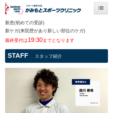
トップページ
新患(初めての受診)
新
ケガ(来院歴があり新しい部位のケガ)
診療案内
19:30
最終受付は
まで
となります
院長プロフィール
クリニック方針
STAFF
スタッフ紹介
当院のリハビリ
施設・設備
スタッフ紹介
当院が選ばれる理由
来院されてからの流れ