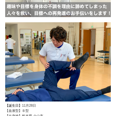
アクセス
駐車場
開業だより
手術実績
よくある質問
スタッフ募集
個人情報保護方針
自費一覧表
療担規則
【誕生日】
11月28日
メディアページ
【血液型】Ｂ型
【出身地】栃木県 小山市