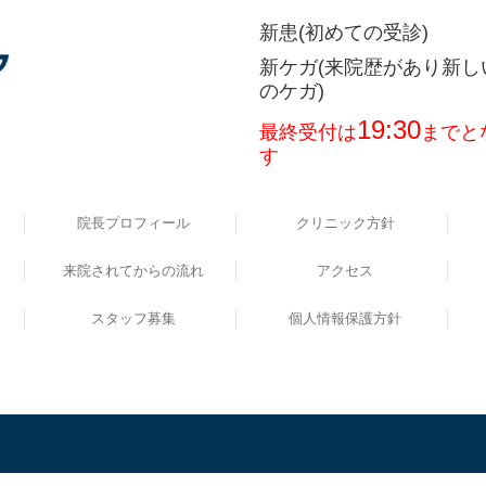
新患(初めての受診)
新
ケガ(来院歴があり新し
のケガ)
19:30
最終受付は
まで
と
す
院長プロフィール
クリニック方針
来院されてからの流れ
アクセス
スタッフ募集
個人情報保護方針