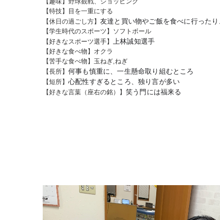
【趣味】野球観戦、ショッピング
【特技】目を一重にする
友達と買い物やご飯を食べに行ったり
【休日の過ごし方】
【学生時代のスポーツ】ソフトボール
上林誠知選手
【好きなスポーツ選手】
【好きな食べ物】オクラ
【苦手な食べ物】玉ねぎ,ねぎ
何事も慎重に、一生懸命取り組むところ
【長所】
心配性すぎるところ、独り言が多い
【短所】
笑う門には福来る
【好きな言葉（座右の銘）】