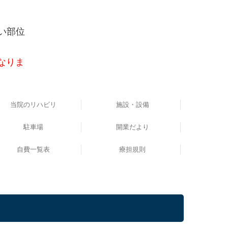
い部位
なりま
当院のリハビリ
施設・設備
駐車場
開業だより
自費一覧表
療担規則