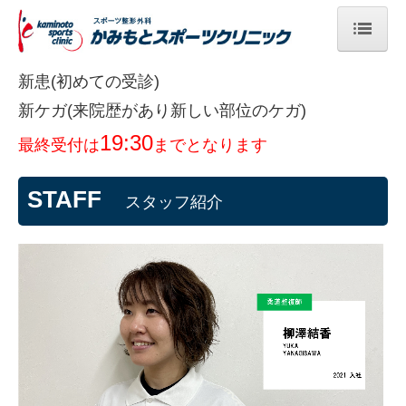
トップページ
新患(初めての受診)
新
ケガ(来院歴があり新しい部位のケガ)
診療案内
19:30
最終受付は
まで
となります
院長プロフィール
クリニック方針
STAFF
スタッフ紹介
当院のリハビリ
施設・設備
スタッフ紹介
当院が選ばれる理由
来院されてからの流れ