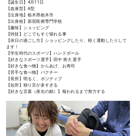
【誕生日】4月11日

【血液型】A型

【出身地】栃木県栃木市

【出身校】新宿医療専門学校

【趣味】ショッピング

【特技】どこでもすぐ寝れる事

【休日の過ごし方】ショッピングしたり、軽く運動したりして
ます！

【学生時代のスポーツ】ハンドボール

【好きなスポーツ選手】田中 将大 選手

【好きな食べ物】からあげ、お寿司

【苦手な食べ物】パクチー

【長所】明るく、ポジティブ

【短所】独り言が多すぎる

【好きな言葉（座右の銘）】報われるまで努力する