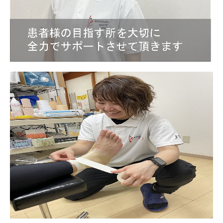
アクセス
駐車場
開業だより
手術実績
よくある質問
スタッフ募集
個人情報保護方針
自費一覧表
療担規則
メディアページ